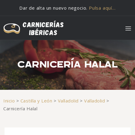
Saltar al contenido
Dar de alta un nuevo negocio.
Pulsa aquí…
CARNICERÍA HALAL
Inicio
>
Castilla y León
>
Valladolid
>
Valladolid
>
Carnicería Halal