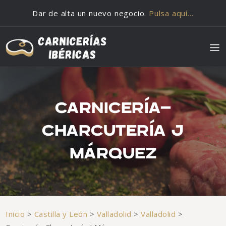
Saltar al contenido
Dar de alta un nuevo negocio.
Pulsa aquí…
CARNICERÍA-
CHARCUTERÍA J
MÁRQUEZ
Inicio
>
Castilla y León
>
Valladolid
>
Valladolid
>