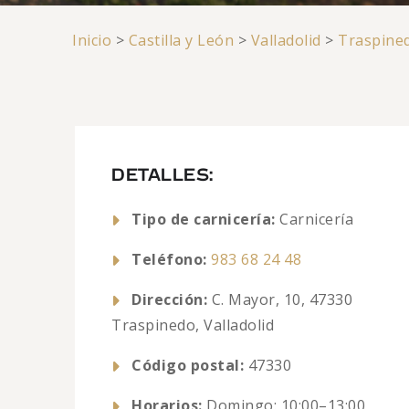
Inicio
>
Castilla y León
>
Valladolid
>
Traspine
DETALLES:
Tipo de carnicería:
Carnicería
Teléfono:
983 68 24 48
Dirección:
C. Mayor, 10, 47330
Traspinedo, Valladolid
Código postal:
47330
Horarios:
Domingo: 10:00–13:00,