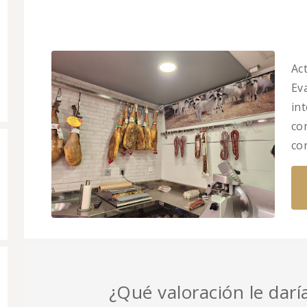
Ac
Eva
in
co
co
¿Qué valoración le darí