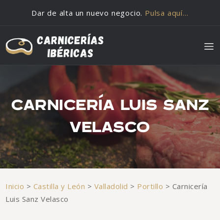
Saltar al contenido
Dar de alta un nuevo negocio.
Pulsa aquí…
CARNICERÍA LUIS SANZ
VELASCO
Inicio
>
Castilla y León
>
Valladolid
>
Portillo
>
Carnicería
Luis Sanz Velasco