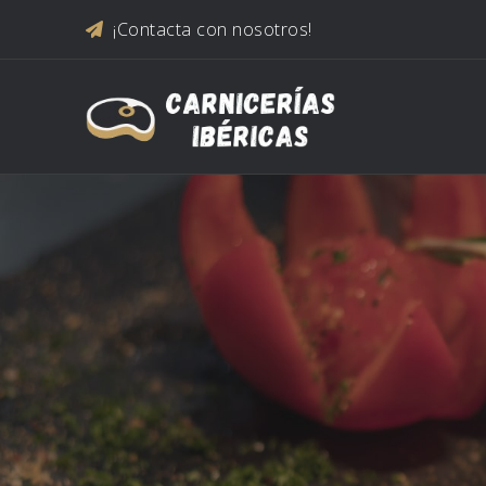
Saltar al contenido
¡Contacta con nosotros!