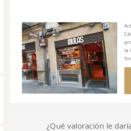
Ac
Cár
pr
la
fo
¿Qué valoración le darí