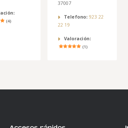
37007
ación:
Telefono:
923 22
(
4
)
22 19
Valoración:
(
1
)
Accesos rápidos