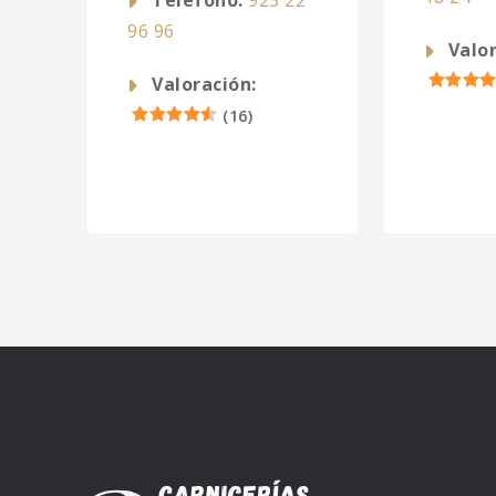
Telefono:
923 22
96 96
Valor
Valoración:
(
16
)