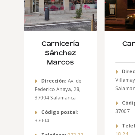
Carnicería
Car
Sánchez
Marcos
Direc
Villamay
Dirección:
Av. de
Salama
Federico Anaya, 28,
37004 Salamanca
Códi
37007
Código postal:
37004
Tele
18 24