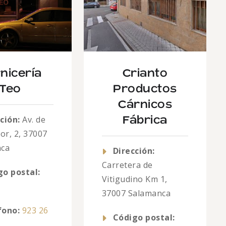
nicería
Crianto
Teo
Productos
Cárnicos
ción:
Av. de
Fábrica
or, 2, 37007
nca
Dirección:
Carretera de
go postal:
Vitigudino Km 1,
37007 Salamanca
fono:
923 26
Código postal: