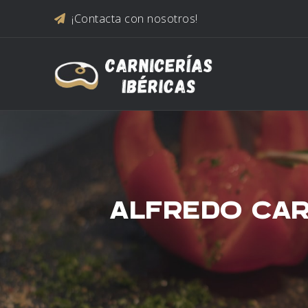
Saltar al contenido
¡Contacta con nosotros!
ALFREDO CAR