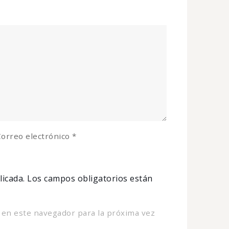
orreo electrónico
*
licada.
Los campos obligatorios están
 en este navegador para la próxima vez