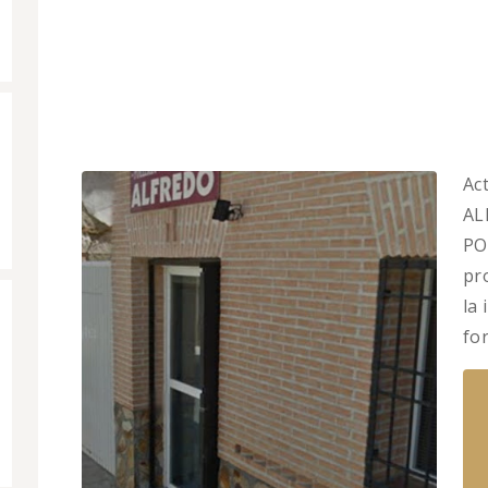
Ac
AL
PO
pr
la
fo