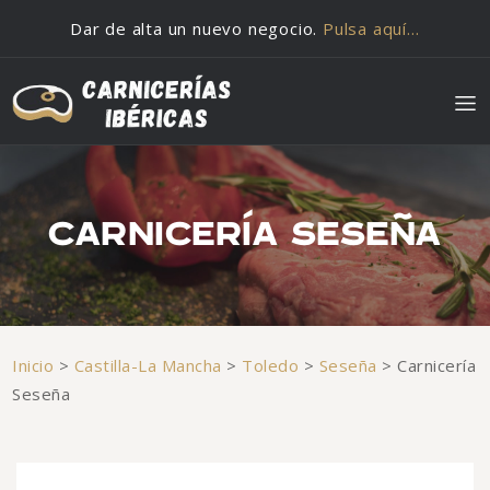
Saltar al contenido
Dar de alta un nuevo negocio.
Pulsa aquí…
CARNICERÍA SESEÑA
Inicio
>
Castilla-La Mancha
>
Toledo
>
Seseña
>
Carnicería
Seseña