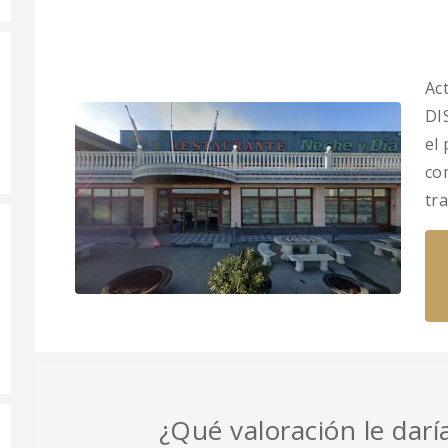
Ac
DI
el
co
tr
¿Qué valoración le darí