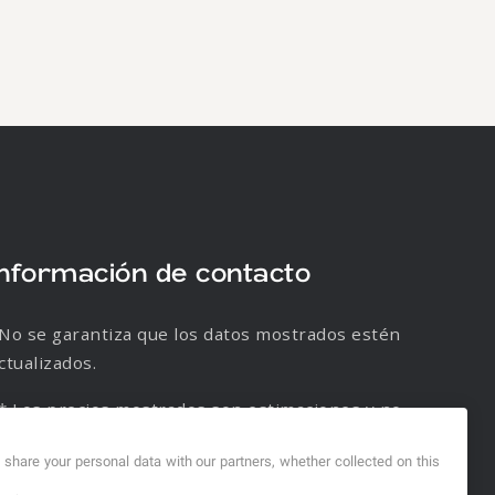
Información de contacto
No se garantiza que los datos mostrados estén
ctualizados.
* Los precios mostrados son estimaciones y no
e garantiza su veracidad.
d share your personal data with our partners, whether collected on this