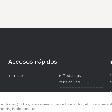
Accesos rápidos
Inicio
Todas las
*
carnicerías
a
*
Contacto
Política de cookies
s
Política de
ur devices (cookies, pixels in emails, device fingerprinting, etc.), combine an
including in other contexts.
privacidad