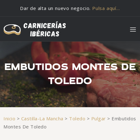
Saltar al contenido
Dar de alta un nuevo negocio.
Pulsa aquí…
EMBUTIDOS MONTES DE
TOLEDO
Inicio
>
Castilla-La Mancha
>
Toledo
>
Pulgar
>
Embutidos
Montes De Toledo