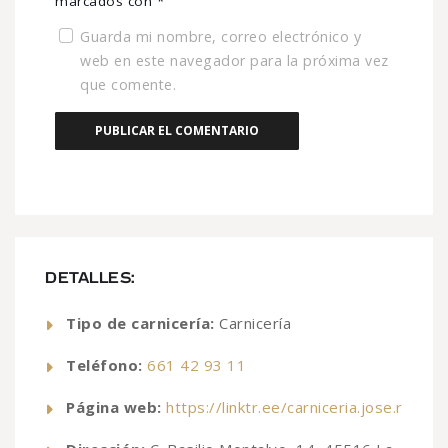
marcados con
*
Guarda mi nombre, correo electrónico y
web en este navegador para la próxima vez
que comente.
DETALLES:
Tipo de carnicería:
Carnicería
Teléfono:
661 42 93 11
Página web:
https://linktr.ee/carniceria.jose.r