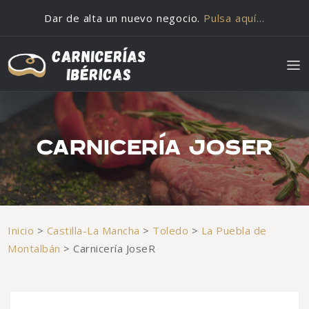
Saltar al contenido
Dar de alta un nuevo negocio.
Pulsa aquí…
CARNICERÍA JOSER
Inicio
>
Castilla-La Mancha
>
Toledo
>
La Puebla de
Montalbán
>
Carnicería JoseR