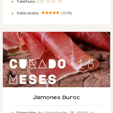
Telefono:
925 75 01 10
Valoración:
(
1078
)
Jamones Duroc
Dirección:
Av. Constitución, 28, 45516 La