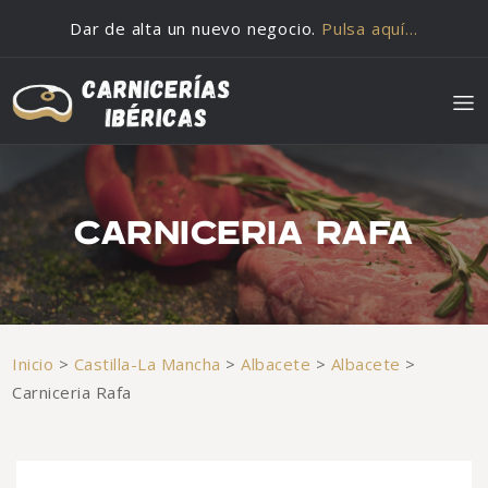
Saltar al contenido
Dar de alta un nuevo negocio.
Pulsa aquí…
CARNICERIA RAFA
Inicio
>
Castilla-La Mancha
>
Albacete
>
Albacete
>
Carniceria Rafa