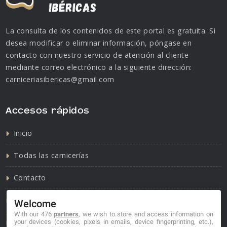
La consulta de los contenidos de este portal es gratuita. Si
desea modificar o eliminar información, póngase en
contacto con nuestro servicio de atención al cliente
mediante correo electrónico a la siguiente dirección:
carniceriasibericas@gmail.com
Accesos rápidos
Inicio
Todas las carnicerías
Contacto
Política de cookies
Welcome
With our 476
partners
, we wish to store and access information on
Política de privacidad
your devices (cookies, pixels in emails, device fingerprinting, etc.),