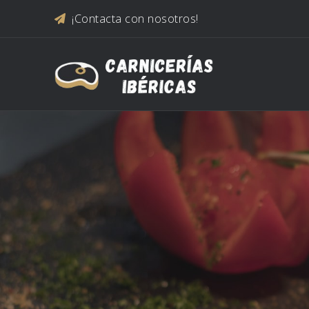
Saltar al contenido
¡Contacta con nosotros!