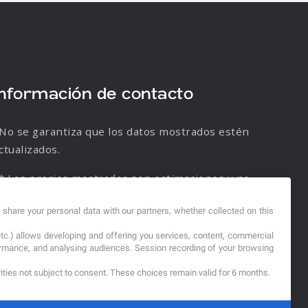
Información de contacto
No se garantiza que los datos mostrados estén
ctualizados.
* Los precios mostrados son estimaciones y no
e garantiza su veracidad.
d share your personal data with our partners, whether collected on this
etc.) allows developing and offering you services, content, commercial
formance, and analysing audiences. Session recording of your browsing
vities not subject to consent. These choices remain valid for 6 months.