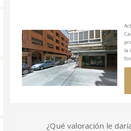
Ac
Car
pr
la
fo
¿Qué valoración le darí