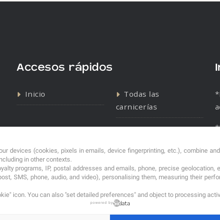
Accesos rápidos
Inicio
Todas las
*
carnicerías
a
*
Contacto
Política de cookies
s
Política de
ur devices (cookies, pixels in emails, device fingerprinting, etc.), combine an
including in other contexts.
privacidad
loyalty programs, IP, postal addresses and emails, phone, precise geolocation, 
post, SMS, phone, audio, and video), personalising them, measuring their per
kie" icon
. You can also "set detailed preferences" and object to processing acti
powered by