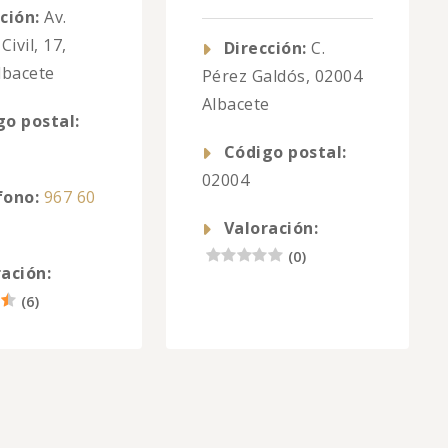
ción:
Av.
Civil, 17,
Dirección:
C.
lbacete
Pérez Galdós, 02004
Albacete
go postal:
Código postal:
02004
fono:
967 60
Valoración:
(
0
)
ación:
(
6
)