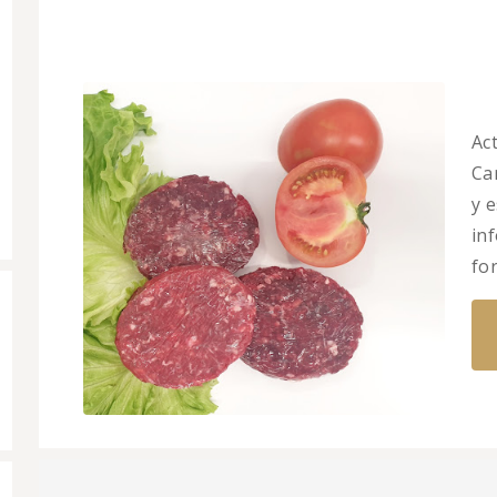
Ac
Ca
y 
in
fo