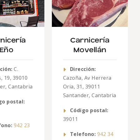
nicería
Carnicería
Eño
Movellán
ción:
C.
Dirección:
, 19, 39010
Cazoña, Av Herrera
er, Cantabria
Oria, 31, 39011
Santander, Cantabria
go postal:
Código postal:
39011
fono:
942 23
Telefono:
942 34