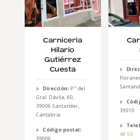
Carniceria
Car
Hilario
Gutiérrez
Direc
Cuesta
Floranes
Santand
Dirección:
P.º del
Gral. Dávila, 60,
Códi
39006 Santander,
39010
Cantabria
Tele
Código postal:
48 50
39006