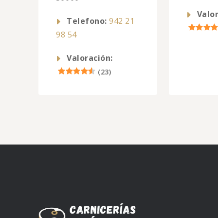
Valor
Telefono:
942 21
98 54
Valoración:
(
23
)