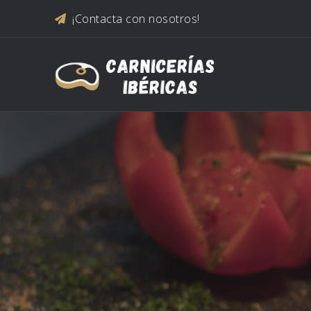
Saltar al contenido
¡Contacta con nosotros!