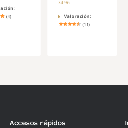
74 96
ación:
Valoración:
(
4
)
(
11
)
Accesos rápidos