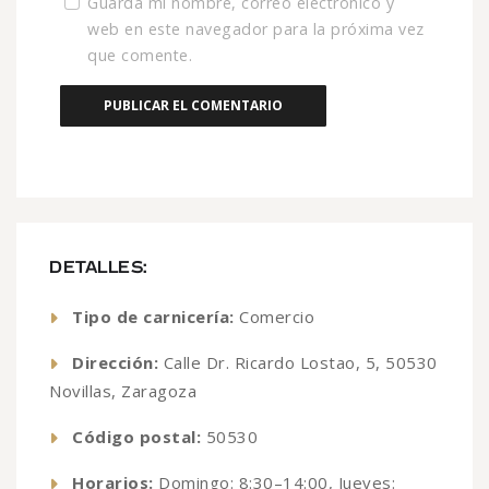
Guarda mi nombre, correo electrónico y
web en este navegador para la próxima vez
que comente.
DETALLES:
Tipo de carnicería:
Comercio
Dirección:
Calle Dr. Ricardo Lostao, 5, 50530
Novillas, Zaragoza
Código postal:
50530
Horarios:
Domingo: 8:30–14:00, Jueves: