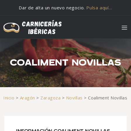
Saltar al contenido
Dar de alta un nuevo negocio.
Pulsa aquí…
COALIMENT NOVILLAS
Inicio
>
Aragón
>
Zaragoza
>
Novillas
>
Coaliment Novillas
INFORMACIÓN COALIMENT NOVILLAS