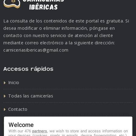
La consulta de los contenidos de este portal es gratuita. Si
desea modificar o eliminar información, póngase en
contacto con nuestro servicio de atención al cliente
mediante correo electrónico a la siguiente dirección:
carniceriasibericas@gmail.com
Accesos rápidos
Inicio
Todas las carnicerías
Contacto
Política de cookies
Welcome
With our 476
partners
, we wish to store and access information on
Política de privacidad
your devices (cookies, pixels in emails, device fingerprinting, etc.),