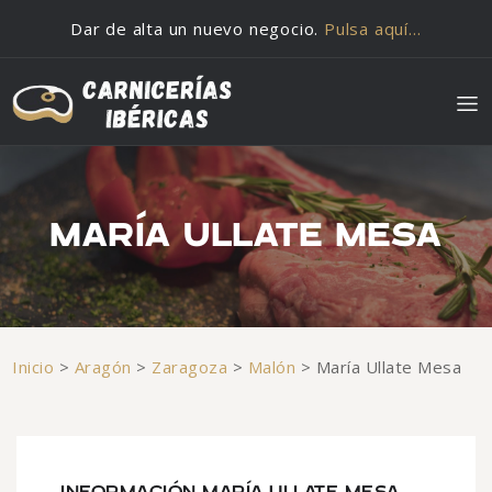
Saltar al contenido
Dar de alta un nuevo negocio.
Pulsa aquí…
MARÍA ULLATE MESA
Inicio
>
Aragón
>
Zaragoza
>
Malón
>
María Ullate Mesa
INFORMACIÓN MARÍA ULLATE MESA