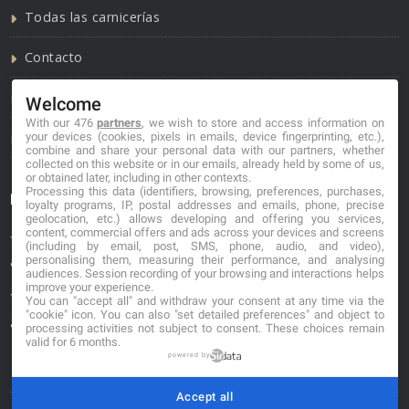
Todas las carnicerías
Contacto
Política de cookies
Welcome
With our 476
partners
, we wish to store and access information on
Política de privacidad
your devices (cookies, pixels in emails, device fingerprinting, etc.),
combine and share your personal data with our partners, whether
collected on this website or in our emails, already held by some of us,
or obtained later, including in other contexts.
Processing this data (identifiers, browsing, preferences, purchases,
Información de contacto
loyalty programs, IP, postal addresses and emails, phone, precise
geolocation, etc.) allows developing and offering you services,
content, commercial offers and ads across your devices and screens
*No se garantiza que los datos mostrados estén
(including by email, post, SMS, phone, audio, and video),
personalising them, measuring their performance, and analysing
actualizados.
audiences. Session recording of your browsing and interactions helps
improve your experience.
** Los precios mostrados son estimaciones y no se
You can "accept all" and withdraw your consent at any time via the
"cookie" icon
. You can also "set detailed preferences" and object to
garantiza su veracidad.
processing activities not subject to consent. These choices remain
valid for 6 months.
powered by
Accept all