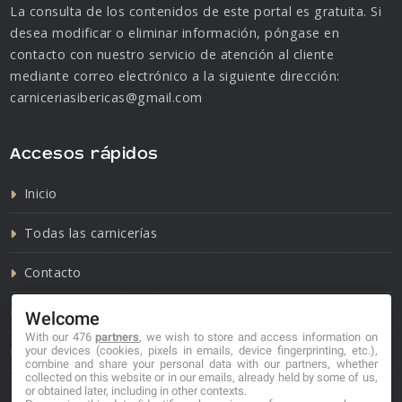
La consulta de los contenidos de este portal es gratuita. Si
desea modificar o eliminar información, póngase en
contacto con nuestro servicio de atención al cliente
mediante correo electrónico a la siguiente dirección:
carniceriasibericas@gmail.com
Accesos rápidos
Inicio
Todas las carnicerías
Contacto
Política de cookies
Welcome
With our 476
partners
, we wish to store and access information on
Política de privacidad
your devices (cookies, pixels in emails, device fingerprinting, etc.),
combine and share your personal data with our partners, whether
collected on this website or in our emails, already held by some of us,
or obtained later, including in other contexts.