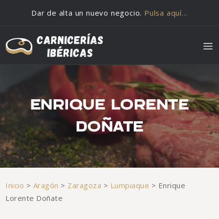
Saltar al contenido
Dar de alta un nuevo negocio.
Pulsa aquí…
ENRIQUE LORENTE
DOÑATE
Inicio
>
Aragón
>
Zaragoza
>
Lumpiaque
>
Enrique
Lorente Doñate