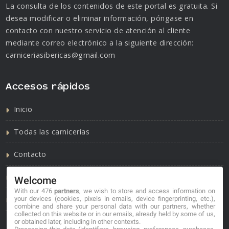
La consulta de los contenidos de este portal es gratuita. Si
desea modificar o eliminar información, póngase en
contacto con nuestro servicio de atención al cliente
mediante correo electrónico a la siguiente dirección:
carniceriasibericas@gmail.com
Accesos rápidos
Inicio
Todas las carnicerías
Contacto
Política de cookies
Welcome
With our 476
partners
, we wish to store and access information on
Política de privacidad
your devices (cookies, pixels in emails, device fingerprinting, etc.),
combine and share your personal data with our partners, whether
collected on this website or in our emails, already held by some of us,
or obtained later, including in other contexts.