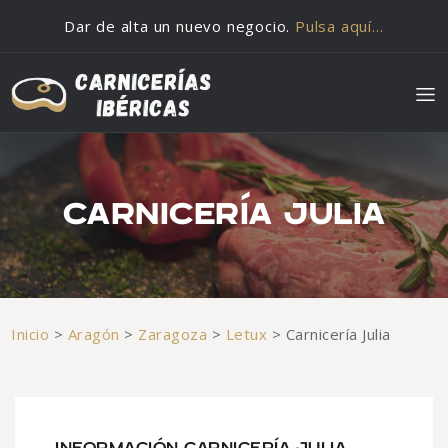
Saltar al contenido
Dar de alta un nuevo negocio.
Pulsa aquí…
CARNICERÍA JULIA
Inicio
>
Aragón
>
Zaragoza
>
Letux
>
Carnicería Julia
INFORMACIÓN CARNICERÍA JULIA