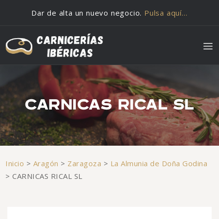
Saltar al contenido
Dar de alta un nuevo negocio.
Pulsa aquí…
CARNICAS RICAL SL
Inicio
>
Aragón
>
Zaragoza
>
La Almunia de Doña Godina
>
CARNICAS RICAL SL