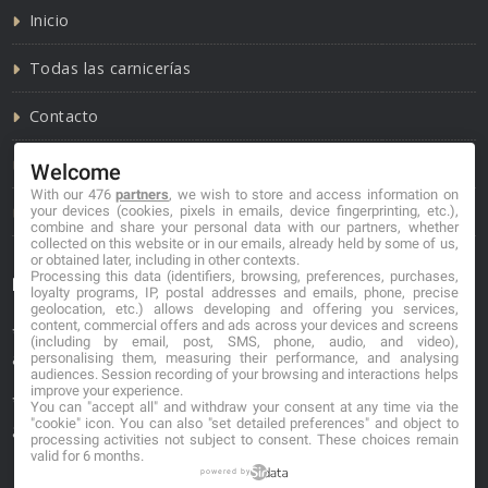
Inicio
Todas las carnicerías
Contacto
Política de cookies
Welcome
With our 476
partners
, we wish to store and access information on
Política de privacidad
your devices (cookies, pixels in emails, device fingerprinting, etc.),
combine and share your personal data with our partners, whether
collected on this website or in our emails, already held by some of us,
or obtained later, including in other contexts.
Processing this data (identifiers, browsing, preferences, purchases,
Información de contacto
loyalty programs, IP, postal addresses and emails, phone, precise
geolocation, etc.) allows developing and offering you services,
content, commercial offers and ads across your devices and screens
*No se garantiza que los datos mostrados estén
(including by email, post, SMS, phone, audio, and video),
actualizados.
personalising them, measuring their performance, and analysing
audiences. Session recording of your browsing and interactions helps
improve your experience.
** Los precios mostrados son estimaciones y no se
You can "accept all" and withdraw your consent at any time via the
"cookie" icon
. You can also "set detailed preferences" and object to
garantiza su veracidad.
processing activities not subject to consent. These choices remain
valid for 6 months.
powered by