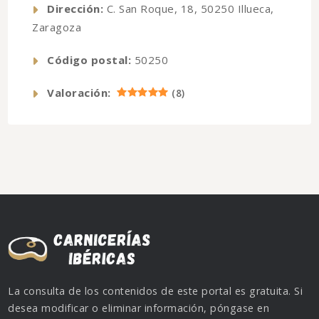
Dirección:
C. San Roque, 18, 50250 Illueca,
Zaragoza
Código postal:
50250
Valoración:
(
8
)
La consulta de los contenidos de este portal es gratuita. Si
desea modificar o eliminar información, póngase en