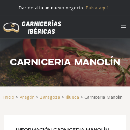
Saltar al contenido
Dar de alta un nuevo negocio.
Pulsa aquí…
CARNICERIA MANOLÍN
Inicio
>
Aragón
>
Zaragoza
>
Illueca
>
Carniceria Manolín
INFORMACIÓN CARNICERIA MANOLÍN