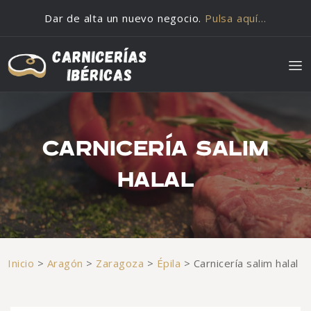
Saltar al contenido
Dar de alta un nuevo negocio.
Pulsa aquí…
CARNICERÍA SALIM
HALAL
Inicio
>
Aragón
>
Zaragoza
>
Épila
>
Carnicería salim halal