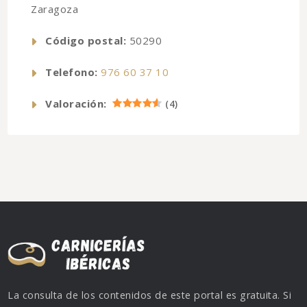
Zaragoza
Código postal:
50290
Telefono:
976 60 37 10
Valoración:
(
4
)
La consulta de los contenidos de este portal es gratuita. Si