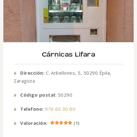
Cárnicas Lifara
Dirección:
C. Arbellones, 5, 50290 Épila,
Zaragoza
Código postal:
50290
Telefono:
976 60 30 80
Valoración:
(
1
)