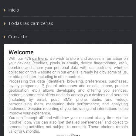
Inicio
Todas las carnicerías
Contacto
Política de cookies
Welcome
With our 476
partners
, we wish to store and access information on
Política de privacidad
your devices (cookies, pixels in emails, device fingerprinting, etc.),
combine and share your personal data with our partners, whether
collected on this website or in our emails, already held by some of us,
or obtained later, including in other contexts.
Processing this data (identifiers, browsing, preferences, purchases,
Información de contacto
loyalty programs, IP, postal addresses and emails, phone, precise
geolocation, etc.) allows developing and offering you services,
content, commercial offers and ads across your devices and screens
*No se garantiza que los datos mostrados estén
(including by email, post, SMS, phone, audio, and video),
actualizados.
personalising them, measuring their performance, and analysing
audiences. Session recording of your browsing and interactions helps
improve your experience.
** Los precios mostrados son estimaciones y no se
You can "accept all" and withdraw your consent at any time via the
"cookie" icon
. You can also "set detailed preferences" and object to
garantiza su veracidad.
processing activities not subject to consent. These choices remain
valid for 6 months.
powered by