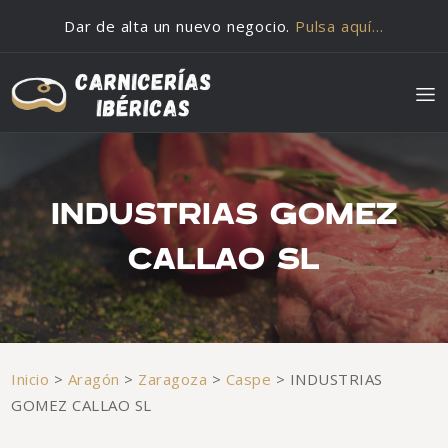
Saltar al contenido
Dar de alta un nuevo negocio.
Pulsa aquí…
INDUSTRIAS GOMEZ
CALLAO SL
Inicio
>
Aragón
>
Zaragoza
>
Caspe
>
INDUSTRIAS
GOMEZ CALLAO SL