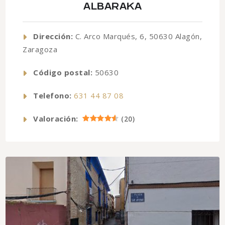
ALBARAKA
Dirección:
C. Arco Marqués, 6, 50630 Alagón,
Zaragoza
Código postal:
50630
Telefono:
631 44 87 08
Valoración:
(
20
)