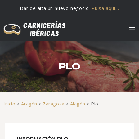
Saltar al contenido
Dar de alta un nuevo negocio.
Pulsa aquí…
PLO
Inicio
>
Aragón
>
Zaragoza
>
Alagón
>
Plo
INFORMACIÓN PLO