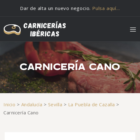
Saltar al contenido
Dar de alta un nuevo negocio.
Pulsa aquí…
CARNICERÍA CANO
Inicio
>
Andalucía
>
Sevilla
>
La Puebla de Cazalla
>
Carnicería Cano