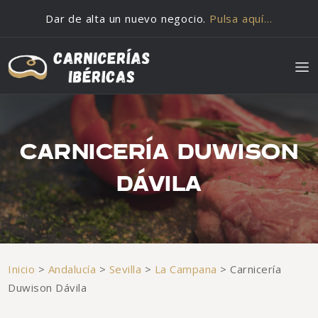
Saltar al contenido
Dar de alta un nuevo negocio.
Pulsa aquí…
CARNICERÍA DUWISON
DÁVILA
Inicio
>
Andalucía
>
Sevilla
>
La Campana
>
Carnicería
Duwison Dávila