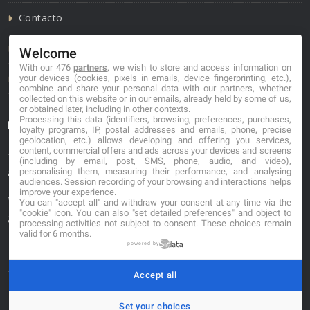
Contacto
Política de cookies
Welcome
With our 476
partners
, we wish to store and access information on
Política de privacidad
your devices (cookies, pixels in emails, device fingerprinting, etc.),
combine and share your personal data with our partners, whether
collected on this website or in our emails, already held by some of us,
or obtained later, including in other contexts.
Processing this data (identifiers, browsing, preferences, purchases,
Información de contacto
loyalty programs, IP, postal addresses and emails, phone, precise
geolocation, etc.) allows developing and offering you services,
content, commercial offers and ads across your devices and screens
*No se garantiza que los datos mostrados estén
(including by email, post, SMS, phone, audio, and video),
personalising them, measuring their performance, and analysing
actualizados.
audiences. Session recording of your browsing and interactions helps
improve your experience.
** Los precios mostrados son estimaciones y no se
You can "accept all" and withdraw your consent at any time via the
"cookie" icon
. You can also "set detailed preferences" and object to
garantiza su veracidad.
processing activities not subject to consent. These choices remain
valid for 6 months.
powered by
Accept all
© 2026. carniceriasibericas.com
Set your choices