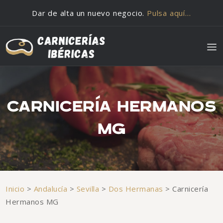
Saltar al contenido
Dar de alta un nuevo negocio.
Pulsa aquí…
CARNICERÍA HERMANOS
MG
Inicio
>
Andalucía
>
Sevilla
>
Dos Hermanas
>
Carnicería
Hermanos MG