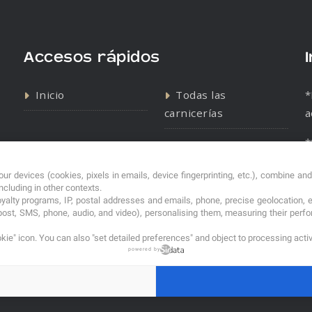
Accesos rápidos
Inicio
Todas las
*
carnicerías
a
*
Contacto
Política de cookies
s
ur devices (cookies, pixels in emails, device fingerprinting, etc.), combine an
Política de
including in other contexts.
privacidad
loyalty programs, IP, postal addresses and emails, phone, precise geolocation, 
post, SMS, phone, audio, and video), personalising them, measuring their per
kie" icon
. You can also "set detailed preferences" and object to processing acti
powered by
© 2026. carniceriasibericas.com