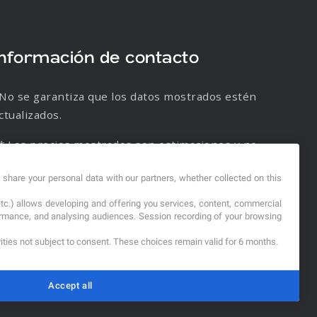
Información de contacto
No se garantiza que los datos mostrados estén
ctualizados.
* Los precios mostrados son estimaciones y no
e garantiza su veracidad.
d share your personal data with our partners, whether collected on this
etc.) allows developing and offering you services, content, commercial
formance, and analysing audiences. Session recording of your browsing
vities not subject to consent. These choices remain valid for 6 months.
Accept all