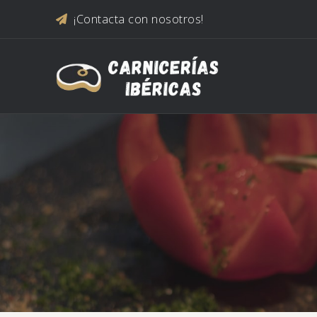
Saltar al contenido
¡Contacta con nosotros!