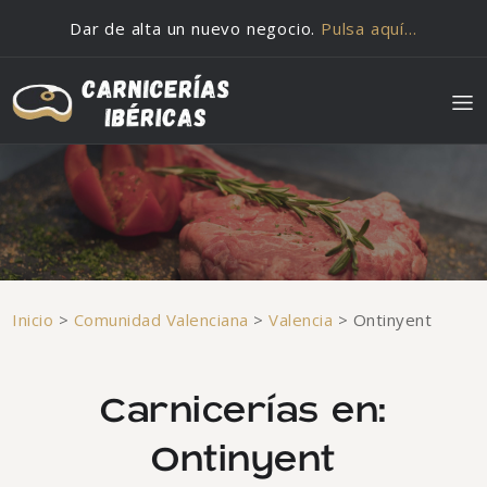
Saltar al contenido
Dar de alta un nuevo negocio.
Pulsa aquí…
Inicio
>
Comunidad Valenciana
>
Valencia
>
Ontinyent
Carnicerías en:
Ontinyent