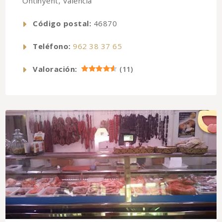
Ontinyent, Valencia
Código postal:
46870
Teléfono:
962 38 37 65
Valoración:
(
11
)