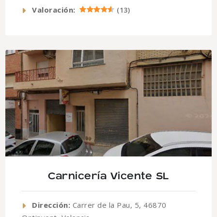
Valoración:
(
13
)
Carnicería Vicente SL
Dirección:
Carrer de la Pau, 5, 46870