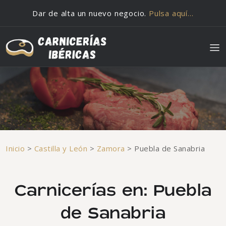
Saltar al contenido
Dar de alta un nuevo negocio.
Pulsa aquí…
Inicio
>
Castilla y León
>
Zamora
>
Puebla de Sanabria
Carnicerías en: Puebla
de Sanabria