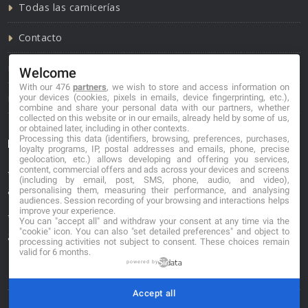
Todas las carnicerías
Contacto
Política de cookies
Welcome
With our 476
partners
, we wish to store and access information on
Política de privacidad
your devices (cookies, pixels in emails, device fingerprinting, etc.),
combine and share your personal data with our partners, whether
collected on this website or in our emails, already held by some of us,
or obtained later, including in other contexts.
Processing this data (identifiers, browsing, preferences, purchases,
Información de contacto
loyalty programs, IP, postal addresses and emails, phone, precise
geolocation, etc.) allows developing and offering you services,
content, commercial offers and ads across your devices and screens
*No se garantiza que los datos mostrados estén
(including by email, post, SMS, phone, audio, and video),
actualizados.
personalising them, measuring their performance, and analysing
audiences. Session recording of your browsing and interactions helps
improve your experience.
** Los precios mostrados son estimaciones y no se
You can "accept all" and withdraw your consent at any time via the
"cookie" icon
. You can also "set detailed preferences" and object to
garantiza su veracidad.
processing activities not subject to consent. These choices remain
valid for 6 months.
powered by
Accept all