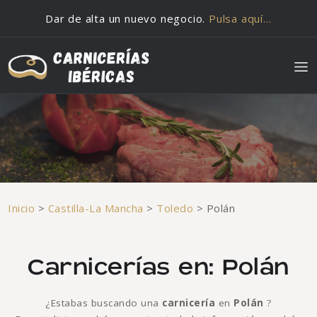
Saltar al contenido
Dar de alta un nuevo negocio.
Pulsa aquí…
Inicio
>
Castilla-La Mancha
>
Toledo
>
Polán
Carnicerías en: Polán
¿Estabas buscando una
carnicería
en
Polán
?