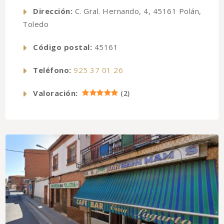
Dirección:
C. Gral. Hernando, 4, 45161 Polán,
Toledo
Código postal:
45161
Teléfono:
925 37 01 26
Valoración:
(
2
)